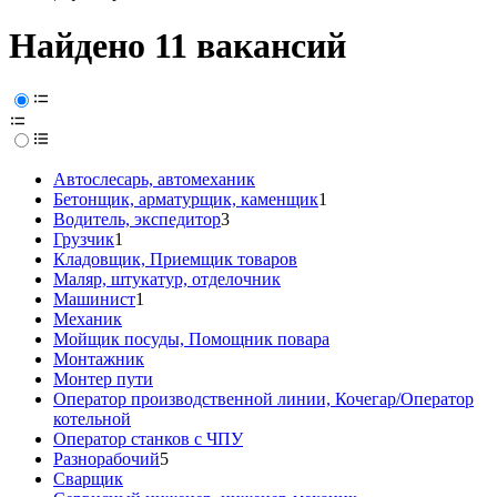
Найдено 11 вакансий
Автослесарь, автомеханик
Бетонщик, арматурщик, каменщик
1
Водитель, экспедитор
3
Грузчик
1
Кладовщик, Приемщик товаров
Маляр, штукатур, отделочник
Машинист
1
Механик
Мойщик посуды, Помощник повара
Монтажник
Монтер пути
Оператор производственной линии, Кочегар/Оператор
котельной
Оператор станков с ЧПУ
Разнорабочий
5
Сварщик