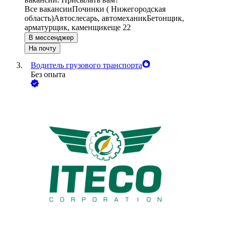
Все вакансии
Починки ( Нижегородская
область)
Автослесарь, автомеханик
Бетонщик,
арматурщик, каменщик
еще 22
В мессенджер
На почту
Водитель грузового транспорта
Без опыта