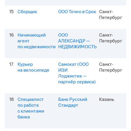
15
Сборщик
ООО Точно в Срок
Санкт-
Петербург
16
Начинающий
ООО
Санкт-
агент
АЛЕКСАНДР —
Петербург
по недвижимости
НЕДВИЖИМОСТЬ
17
Курьер
Самокат (ООО
Санкт-
на велосипеде
ИЗИ
Петербург
Лоджистик —
партнёр сервиса)
18
Специалист
Банк Русский
Казань
по работе
Стандарт
с клиентами
банка