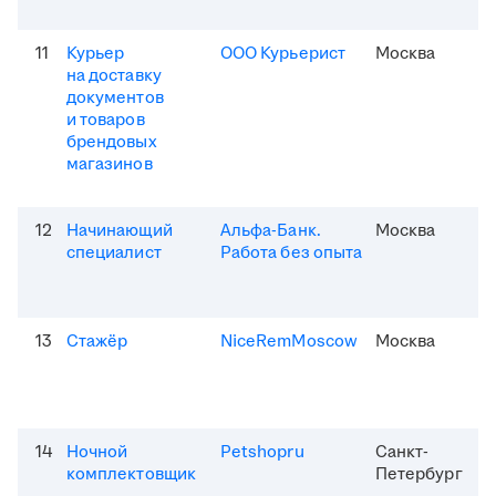
11
Курьер
ООО Курьерист
Москва
на доставку
документов
и товаров
брендовых
магазинов
12
Начинающий
Альфа-Банк.
Москва
специалист
Работа без опыта
13
Стажёр
NiceRemMoscow
Москва
14
Ночной
Petshopru
Санкт-
комплектовщик
Петербург