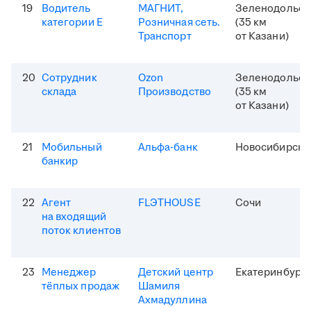
19
Водитель
МАГНИТ,
Зеленодольск
категории Е
Розничная сеть.
(35 км
Транспорт
от Казани)
20
Сотрудник
Ozon
Зеленодольск
склада
Производство
(35 км
от Казани)
21
Мобильный
Альфа-банк
Новосибирск
банкир
22
Агент
FLЭTHOUSE
Сочи
на входящий
поток клиентов
23
Менеджер
Детский центр
Екатеринбург
тёплых продаж
Шамиля
Ахмадуллина