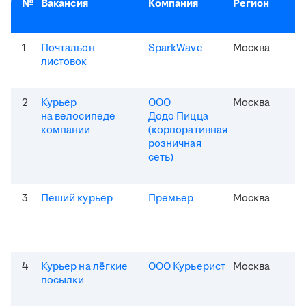
№
Вакансия
Компания
Регион
1
Почтальон
SparkWave
Москва
листовок
2
Курьер
ООО
Москва
на велосипеде
Додо Пицца
компании
(корпоративная
розничная
сеть)
3
Пеший курьер
Премьер
Москва
4
Курьер на лёгкие
ООО Курьерист
Москва
посылки