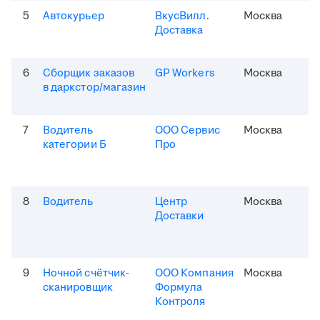
5
Автокурьер
ВкусВилл.
Москва
Доставка
6
Сборщик заказов
GP Workers
Москва
в даркстор/магазин
7
Водитель
ООО Сервис
Москва
категории Б
Про
8
Водитель
Центр
Москва
Доставки
9
Ночной счётчик-
ООО Компания
Москва
сканировщик
Формула
Контроля