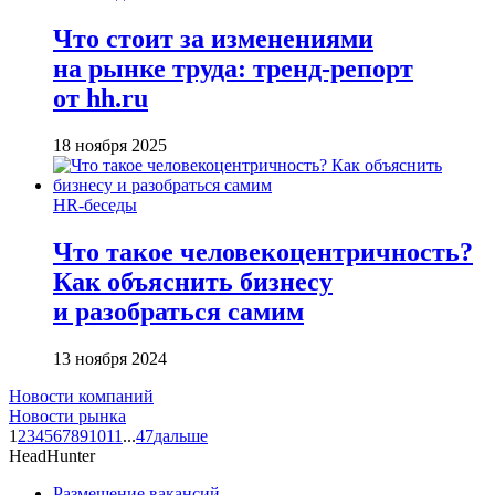
Что стоит за изменениями
на рынке труда: тренд-репорт
от hh.ru
18 ноября 2025
HR-беседы
Что такое человеко­центричность?
Как объяснить бизнесу
и разобраться самим
13 ноября 2024
Новости компаний
Новости рынка
1
2
3
4
5
6
7
8
9
10
11
...
47
дальше
HeadHunter
Размещение вакансий