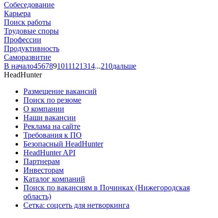
Собеседование
Карьера
Поиск работы
Трудовые споры
Профессии
Продуктивность
Саморазвитие
В начало
4
5
6
7
8
9
10
11
12
13
14
...
210
дальше
HeadHunter
Размещение вакансий
Поиск по резюме
О компании
Наши вакансии
Реклама на сайте
Требования к ПО
Безопасный HeadHunter
HeadHunter API
Партнерам
Инвесторам
Каталог компаний
Поиск по вакансиям в Починках (Нижегородская
область)
Сетка: соцсеть для нетворкинга