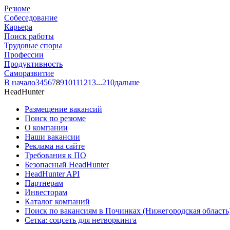
Резюме
Собеседование
Карьера
Поиск работы
Трудовые споры
Профессии
Продуктивность
Саморазвитие
В начало
3
4
5
6
7
8
9
10
11
12
13
...
210
дальше
HeadHunter
Размещение вакансий
Поиск по резюме
О компании
Наши вакансии
Реклама на сайте
Требования к ПО
Безопасный HeadHunter
HeadHunter API
Партнерам
Инвесторам
Каталог компаний
Поиск по вакансиям в Починках (Нижегородская область
Сетка: соцсеть для нетворкинга