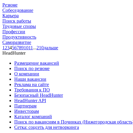
Резюме
Собеседование
Карьера
Поиск работы
Трудовые споры
Профессии
Продуктивность
Саморазвитие
1
2
3
4
5
6
7
8
9
10
11
...
210
дальше
HeadHunter
Размещение вакансий
Поиск по резюме
О компании
Наши вакансии
Реклама на сайте
Требования к ПО
Безопасный HeadHunter
HeadHunter API
Партнерам
Инвесторам
Каталог компаний
Поиск по вакансиям в Починках (Нижегородская область
Сетка: соцсеть для нетворкинга