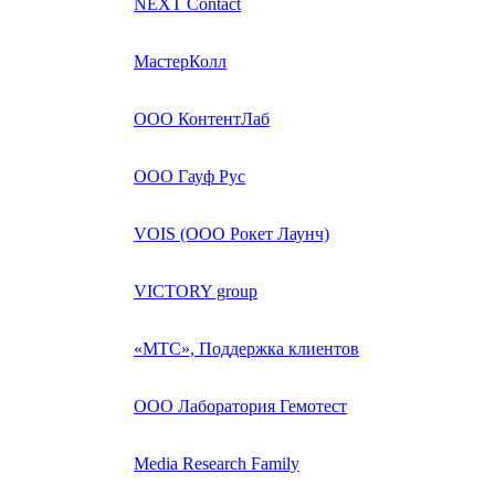
NEXT Contact
МастерКолл
ООО КонтентЛаб
ООО Гауф Рус
VOIS (ООО Рокет Лаунч)
VICTORY group
«МТС», Поддержка клиентов
ООО Лаборатория Гемотест
Media Research Family