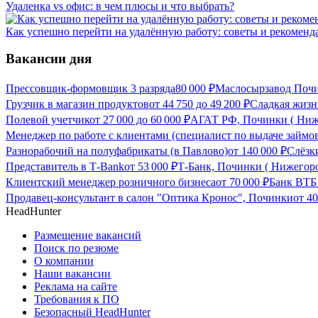
Удаленка vs офис: в чем плюсы и что выбрать?
Как успешно перейти на удалённую работу: советы и рекоменд
Вакансии дня
Прессовщик-формовщик 3 разряда
80 000
₽
Маслосырзавод Почи
Грузчик в магазин продуктов
от
44 750
до
49 200
₽
Сладкая жизн
Полевой учетчик
от
27 000
до
60 000
₽
АГАТ РФ, Починки ( Ниже
Менеджер по работе с клиентами (специалист по выдаче займо
Разнорабочий на полуфабрикаты (в Павлово)
от
140 000
₽
Слёзк
Представитель в Т-Bank
от
53 000
₽
Т-Банк, Починки ( Нижегоро
Клиентский менеджер розничного бизнеса
от
70 000
₽
Банк ВТБ 
Продавец-консультант в салон "Оптика Кронос", Починки
от
40
HeadHunter
Размещение вакансий
Поиск по резюме
О компании
Наши вакансии
Реклама на сайте
Требования к ПО
Безопасный HeadHunter