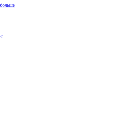
 больше
ре