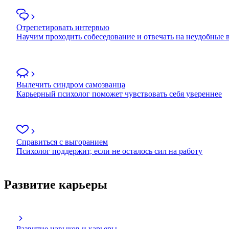
Отрепетировать интервью
Научим проходить собеседование и отвечать на неудобные
Вылечить синдром самозванца
Карьерный психолог поможет чувствовать себя увереннее
Справиться с выгоранием
Психолог поддержит, если не осталось сил на работу
Развитие карьеры
Развитие навыков и карьеры