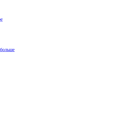
ре
 больше