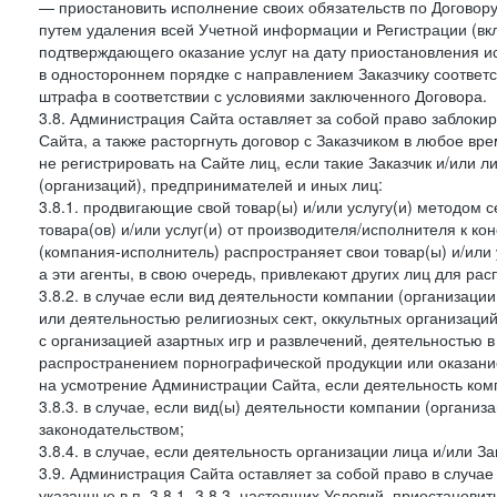
— приостановить исполнение своих обязательств по Договору
путем удаления всей Учетной информации и Регистрации (вк
подтверждающего оказание услуг на дату приостановления ис
в одностороннем порядке с направлением Заказчику соответ
штрафа в соответствии с условиями заключенного Договора.
3.8. Администрация Сайта оставляет за собой право заблоки
Сайта, а также расторгнуть договор с Заказчиком в любое в
не регистрировать на Сайте лиц, если такие Заказчик и/или 
(организаций), предпринимателей и иных лиц:
3.8.1. продвигающие свой товар(ы) и/или услугу(и) методом 
товара(ов) и/или услуг(и) от производителя/исполнителя к к
(компания-исполнитель) распространяет свои товар(ы) и/или 
а эти агенты, в свою очередь, привлекают других лиц для ра
3.8.2. в случае если вид деятельности компании (организаци
или деятельностью религиозных сект, оккультных организаций
с организацией азартных игр и развлечений, деятельностью 
распространением порнографической продукции или оказанием
на усмотрение Администрации Сайта, если деятельность ком
3.8.3. в случае, если вид(ы) деятельности компании (органи
законодательством;
3.8.4. в случае, если деятельность организации лица и/или З
3.9. Администрация Сайта оставляет за собой право в случа
указанные в п. 3.8.1.-3.8.3. настоящих Условий, приостанови