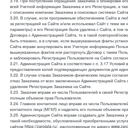
3.19. При поступлении обращения Заказчика о блокировке е
всей Учетной информации Заказчика и его Регистрации, а т
с описанием компании Заказчика в поисковых системах Сайт
3.20. В случае, если программным обеспечением Сайта в лю
за регистрацией на Сайте и/или использовал Сайт с теми же
параметры) и его Регистрация была удалена с Сайта, в том 
Договора с Администрацией Сайта, то в такой повторной/но
быть отказано, а в случае, если вышеуказанные факты уста
Сайта вправе аннулировать всю Учетную информацию Пользо
вышеуказанных фактов или расторгнуть Договор с таким По
и заблокировать Регистрацию Пользователя на Сайте согласн
3.21. Администрация Сайта в соответствии с п. 3.17 Условий
предоставления копий подтверждающих документов для идент
3.22. В случае отзыва Заказчиком-физическим лицом согласи
отказ Заказчика от всех заключенных Администрацией Сайта с
удаление Регистрации Заказчика на Сайте.
3.23. Заказчик вправе из числа Пользователей в своей Регист
полным объемом прав Пользователя.
3.24. Главное контактное лицо вправе из числа Пользователе
контактного лица (МГКЛ) и наделить его полным объемом пр
3.25. Администрация Сайта вправе создавать для Заказчика уче
такой необходимости, обусловленной приобретенными услугам
сайтом https://zarplata.ru/, расположенные по адресу www.zarpl