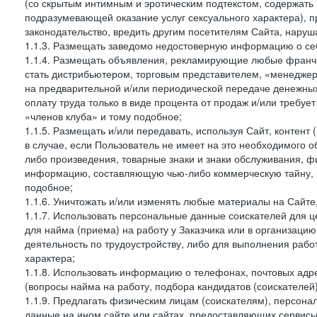
(со скрытым интимным и эротическим подтекстом, содержать
подразумевающей оказание услуг сексуального характера), 
законодательство, вредить другим посетителям Сайта, наруша
1.1.3. Размещать заведомо недостоверную информацию о себ
1.1.4. Размещать объявления, рекламирующие любые франча
стать дистрибьютером, торговым представителем, «менедже
на предварительной и/или периодической передаче денежны
оплату труда только в виде процента от продаж и/или требуе
«членов клуба» и тому подобное;
1.1.5. Размещать и/или передавать, используя Сайт, контент
в случае, если Пользователь не имеет на это необходимого 
либо произведения, товарные знаки и знаки обслуживания,
информацию, составляющую чью-либо коммерческую тайну, и
подобное;
1.1.6. Уничтожать и/или изменять любые материалы на Сайте
1.1.7. Использовать персональные данные соискателей для ц
для найма (приема) на работу у Заказчика или в организаци
деятельность по трудоустройству, либо для выполнения рабо
характера;
1.1.8. Использовать информацию о телефонах, почтовых адре
(вопросы найма на работу, подбора кандидатов (соискателей
1.1.9. Предлагать физическим лицам (соискателям), персон
данные на ином сайте или сайтах, предоставляющих сервисы 