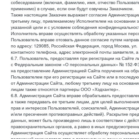
собеседовании (включая, фамилию, имя, отчество Пользоват
применимо) в случае, если они будут озвучены Заказчиком.
Также настоящим Заказчик выражает согласие Администраци
третьему лицу, привлекаемому Исполнителем на основании з
указанной цели и с условием соблюдения конфиденциальнос
Исполнитель вправе осуществлять обработку указанных персо
Пользователь вправе отозвать данное согласие путем напра
по адресу: 129085, Российская Федерация, город Москва, ул.
контактного телефона, адрес электронной почты заявителя, а
6.7. Пользователь, предоставляя при регистрации на Сайте 
с Федеральным законом «О персональных данных» № 152-ФЗ о
на предоставление Администрацией Сайта поручения на обр
Пользователем при его регистрации на Сайте или в последу
от Администрации Сайта, любому третьему лицу на основани
лицам также относятся партнеры ООО «Хэдхантер».
6.8. Администрация Сайта вправе обрабатывать предоставл
а также передавать ее третьим лицам, для целей выполнени
прав и интересов Пользователей, соискателей, Администраци
и/или пресечения противоправных действий). Раскрытие пр
данных, может быть произведено лишь в соответствии с дей
правоохранительных органов, а равно в иных предусмотренн
Администрация Сайта осуществляет обработку персональных
положений законодательства о персональных данных согласи