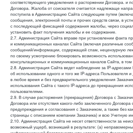
соответствующего уведомления о расторжении Договора. и п
Договора. Жалоба от соискателя считается надлежаще напра
поступила в Администрацию Сайта следующим путем (включая
сообщения, электронной почты и прочих средств связи, в уст
с последующей фиксацией содержания жалобы, через социа
установить факт получения жалобы и ее содержание.
2.7. Администрация Сайта вправе при установлении факта 
и коммуникационных каналах Сайта (включая различные сооб
сообщений/информации, содержащей спам, нецензурную лекс
по своему усмотрению блокировать возможность использов
консультационных и коммуникационных каналов Сайта, в том 
2.8. Администрация Сайта ведет наблюдение за IP-адресами 
об использовании одного и того же IP-адреса Пользователя 
в любое время и без предварительного уведомления Заказчи
использования Сайта с такого IP-адреса до прекращения исп
пользователями.
2.9. В случае расторжения (прекращения) Договора с Заказч
Договора или отсутствия какого-либо заключенного Договора
предупреждения и согласования с Заказчиком, а также без к
страницы с описанием компании Заказчика) и всю Учетную и
2.10. Администрация Сайта не несет ответственности за неи
возможный ущерб, возникший в результате: (а) неправомерн
информационной безопасности или нормального функциониров