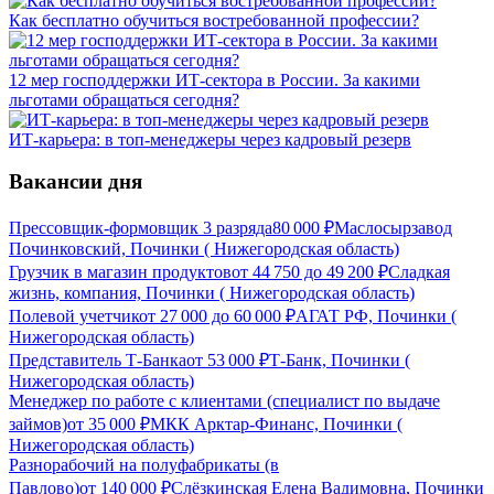
Как бесплатно обучиться востребованной профессии?
12 мер господдержки ИТ-сектора в России. За какими
льготами обращаться сегодня?
ИТ-карьера: в топ-менеджеры через кадровый резерв
Вакансии дня
Прессовщик-формовщик 3 разряда
80 000
₽
Маслосырзавод
Починковский, Починки ( Нижегородская область)
Грузчик в магазин продуктов
от
44 750
до
49 200
₽
Сладкая
жизнь, компания, Починки ( Нижегородская область)
Полевой учетчик
от
27 000
до
60 000
₽
АГАТ РФ, Починки (
Нижегородская область)
Представитель Т-Банка
от
53 000
₽
Т-Банк, Починки (
Нижегородская область)
Менеджер по работе с клиентами (специалист по выдаче
займов)
от
35 000
₽
МКК Арктар-Финанс, Починки (
Нижегородская область)
Разнорабочий на полуфабрикаты (в
Павлово)
от
140 000
₽
Слёзкинская Елена Вадимовна, Починки