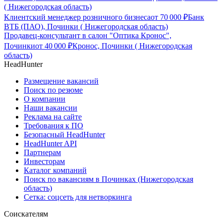
( Нижегородская область)
Клиентский менеджер розничного бизнеса
от
70 000
₽
Банк
ВТБ (ПАО), Починки ( Нижегородская область)
Продавец-консультант в салон "Оптика Кронос",
Починки
от
40 000
₽
Кронос, Починки ( Нижегородская
область)
HeadHunter
Размещение вакансий
Поиск по резюме
О компании
Наши вакансии
Реклама на сайте
Требования к ПО
Безопасный HeadHunter
HeadHunter API
Партнерам
Инвесторам
Каталог компаний
Поиск по вакансиям в Починках (Нижегородская
область)
Сетка: соцсеть для нетворкинга
Соискателям