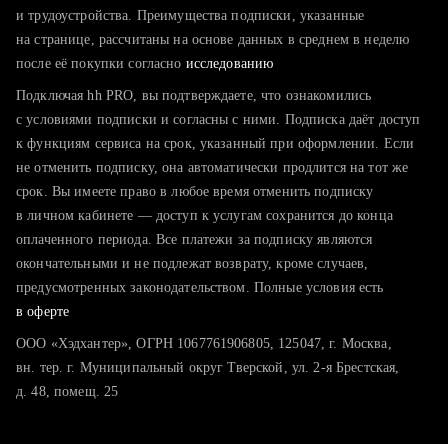
тратите много времени на поиск и вручную поднимаете
и трудоустройства. Преимущества подписки, указанные
резюме
на странице, рассчитаны на основе данных в среднем в неделю
после её покупки согласно
хотите сравнить себя с конкурентами и оценить шансы
исследованию
Подключая hh PRO, вы подтверждаете, что ознакомились
с условиями подписки и согласны с ними. Подписка даёт доступ
к функциям сервиса на срок, указанный при оформлении. Если
не отменить подписку, она автоматически продлится на тот же
срок. Вы имеете право в любое время отменить подписку
в личном кабинете — доступ к услугам сохранится до конца
оплаченного периода. Все платежи за подписку являются
окончательными и не подлежат возврату, кроме случаев,
предусмотренных законодательством. Полные условия есть
в оферте
ООО «Хэдхантер», ОГРН 1067761906805, 125047, г. Москва,
вн. тер. г. Муниципальный округ Тверской, ул. 2-я Брестская,
д. 48, помещ. 25